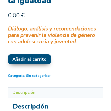
la igualdad
0,00
€
Diálogo, análisis y recomendaciones
para prevenir la violencia de género
con adolescencia y juventud.
Webinario
Añadir al carrito
Sembrando
Igualdad:
de
Categoría:
Sin categorizar
las
voces
Descripción
jóvenes
a
Descripción
la